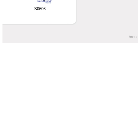
S0606
broug