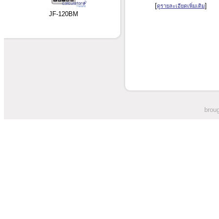
[
]
ดูรายละเอียดเพิ่มเติม
JF-120BM
broug