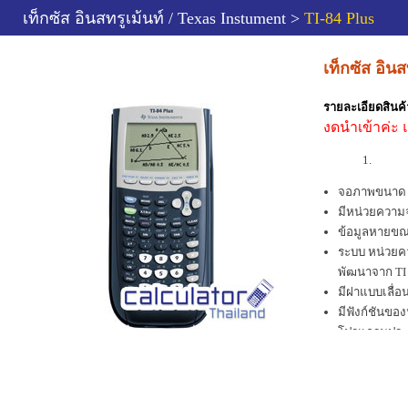
เท็กซัส อินสทรูเม้นท์ / Texas Instument >
TI-84 Plus
เท็กซัส อินส
รายละเอียดสินค้
งดนำเข้าค่ะ 
จอภาพขนาด 8 
มีหน่วยความจ
ข้อมูลหายขณะ
ระบบ หน่วยคว
พัฒนาจาก TI ซ
มีฝาแบบเลื่อ
มีฟังก์ชันของ
โปรแกรมประยุก