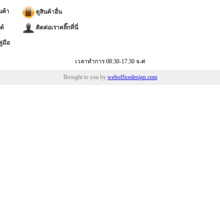
4.
Inequality Graphing
นค้า
ดูสินค้าอื่น
5. Topics in Algebra 1 ,Chapter
1-4
ด์
ติดต่อเราคลิ๊กที่นี่
6.
Topics in Algebra 1 ,Chapter 5
7.
Fundamental Topics in Science
่มือ
TM
8.
Cellsheet
(Eng /French/Span)
เวลาทำการ 08:30-17:30 จ-ศ
9.
Periodic Table (Eng /French/Span)
10.
Oganizer(Eng /French/Span)
Brought to you by
webofficedesign.com
TM
11.
StudyCar
(Eng /French/Span)
12. French Localization
Science Tools(Eng /French/Spa
13.
Conic Graphing
TM
14.
NoteFolio
TM
15. Learning Check
16. Area Fomulas
TM
17. TimeSpan
18. Catalog Help
19. Polynomail / Simultaneous
TM
TM
20. CBL
/CBR
21. Probability Simulations
22. Puzzle Pack