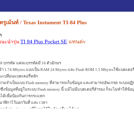
ทรูเม้นท์ / Texas Instument TI-84 Plus
า
TI 84 Plus Pocket SE
แทนค่ะ
แนะนำรุ่น
บรรทัด แต่ละบรรทัดมี 16 ตัวอักษร
ำ 1.74 Mbytes แบ่งเป็น RAM 24 Kbytes และ Flash ROM 1.5 Mbytes
ใช้แบตเตอรี
เปลี่ยนแบตเตอรี่หลัก
ามจำเป็นแบบ Flash memory ที่สามารถเก็บข้อมูล และสามารถอัพเกรด ระบบปฏิบัติก
ึ่งข้อมูลที่อยู่ในระบบ Flash memory นี้ แม้ไม่มีแบตเตอรี่สำรอง ก็จะไม่ทำให้ข้
นได้เพื่อป้องกันการกระแทก
นาฬิกาไว้บอกวันที่ และ เวลา
ต์ (Application) ที่โหลดไว้ในตัวเครื่อง ได้แก่
®
1. Cabri
Jr.
TM
2.
GeoMaster
3.
Transformation Graphing