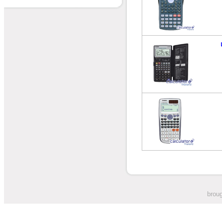
broug