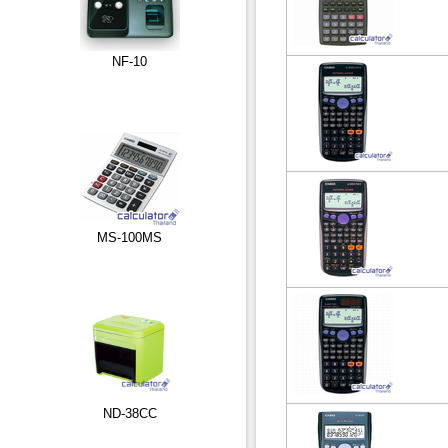
NF-10
MS-100MS
ND-38CC