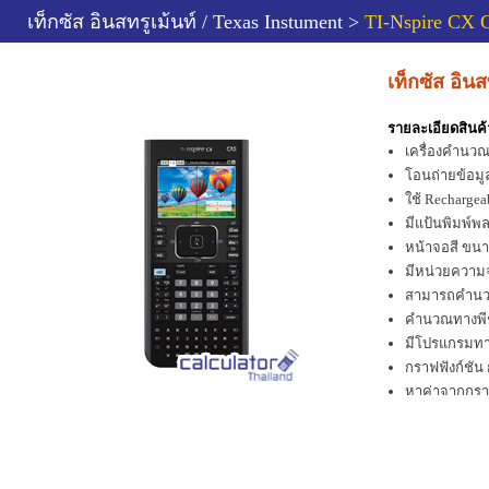
เท็กซัส อินสทรูเม้นท์ / Texas Instument >
TI-Nspire CX
เท็กซัส อิน
รายละเอียดสินค้
เครื่องคำนวณ
โอนถ่ายข้อมู
ใช้ Rechargea
มีแป้นพิมพ์พ
หน้าจอสี ขน
มีหน่วยความจ
สามารถคำนวณ
คำนวณทางพีชค
มีโปรแกรมทาง
กราฟฟังก์ชัน 
หาค่าจากกราฟ 
กราฟสถิติ ไ
การคำนวณค่าท
คำนวณค่าลอกา
สามารถใส่รู