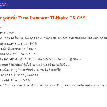
 CAS
สทรูเม้นท์ / Texas Instument TI-Nspire CX CAS
า
เชิงกราฟฟิก
ลระหว่างเครื่องและอัพเกรดซอฟแวร์ภายในได้ พร้อมสายเชื่อมต่อกับคอมพิวเตอร
ble Battery สามารถชาร์จได้
ลาสติกตัวอักษรภาษาอังกฤษ
าดจอภาพ 320 x 240 พิกเซล
ำ 100 MB สำหรับบันทึกและอีก 64MB สำหรับระบบปฏิบัติการ
และให้ผลลัพธ์ได้ทั้งจำนวนจริงและจำนวนเชิงซ้อน
ณิต แคลคูลัส เมทริกซ์ สามารถติดตัวแปรได้
เรขาคณิตบรรจุอยู่ในเครื่อง
กราฟลำดับ กราฟ 3 มิติ
ได้แก่ จุดสูงสุด ต่ำสุด ค่าอินทริกรัล ความชัน จุดตัด สมการเส้นสัมผัส ความยาวส
ด้แก่ กราฟฮีสโตรแกรม กราฟ Box Plot กราฟแบบจุด กราฟแบบเส้น และสมการถดถ
างเมทริกซ์ ได้แก่ อินเวอร์ส ดิเทอร์มิเนนต์ ทรานสโพส การดำเนินการตามแถว
ริทึม ตรีโกณมิติ
ปภาพลงในเครื่องคำนวณได้