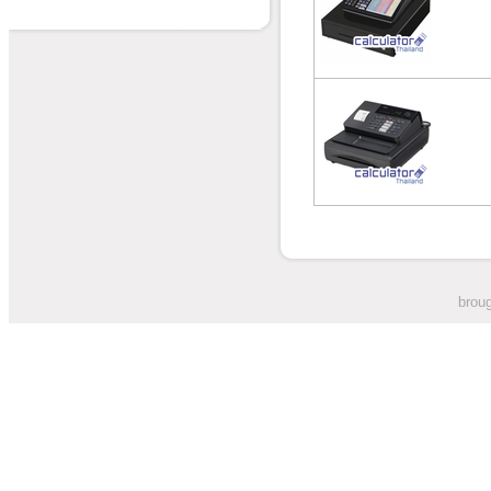
broug