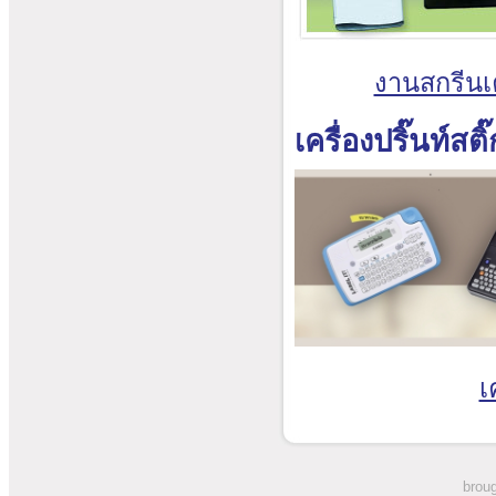
งานสกรีนเค
เครื่องปริ๊นท์สติ
เ
broug