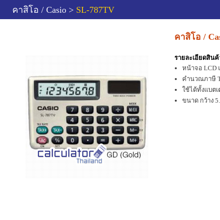
คาสิโอ / Casio >
SL-787TV
คาสิโอ / C
รายละเอียดสินค้
หน้าจอ LCD 
คำนวณภาษี 
ใช้ได้ทั้งแบต
ขนาด กว้าง 5.