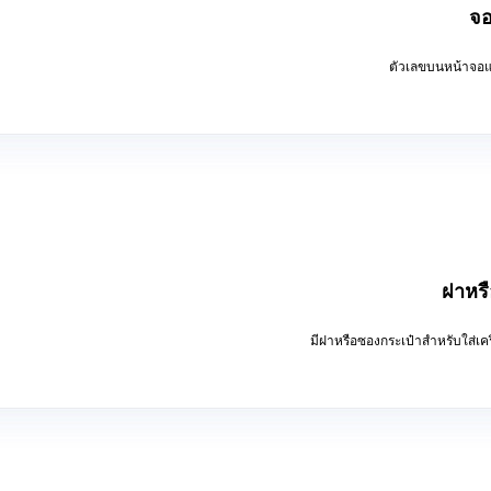
จ
ตัวเลขบนหน้าจอแส
ฝาหร
มีฝาหรือซองกระเป๋าสำหรับใส่เคร