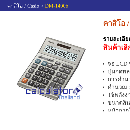
คาสิโอ / Casio >
DM-1400b
คาสิโอ 
รายละเอีย
สินค้าเล
จอ LCD 
ปุ่มกดพ
การคำนว
คำนวณ ภ
ใช้พลังง
ขนาดสินค
หน้ากาก