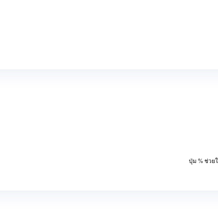
ปุ่ม % ช่ว