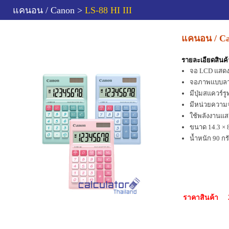
แคนอน / Canon >
LS-88 HI III
แคนอน / Ca
รายละเอียดสินค้
จอ LCD แสดงต
จอภาพแบบลา
มีปุ่มสแควร์ร
มีหน่วยความ
ใช้พลังงานแส
ขนาด 14.3 × 8
น้ำหนัก 90 กร
ราคาสินค้า