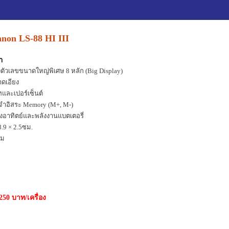
non LS-88 HI III
า
ัวเลขขนาดใหญ่พิเศษ 8 หลัก (Big Display)
ดเอียง
ูทและเปอร์เซ็นต์
จำอิสระ Memory (M+, M-)
งอาทิตย์และพลังงานแบตเตอรี่
.9 × 2.5ซม.
ัม
250 บาท/เครื่อง