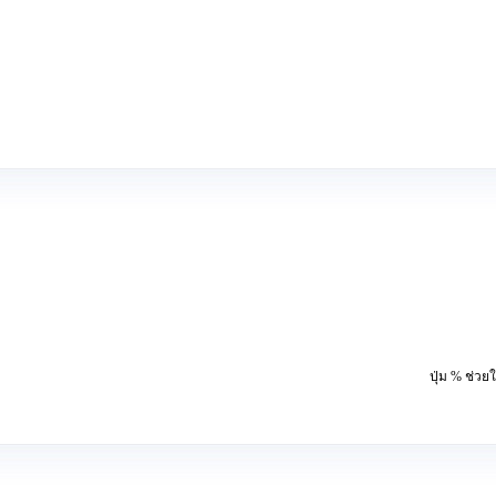
ปุ่ม % ช่ว