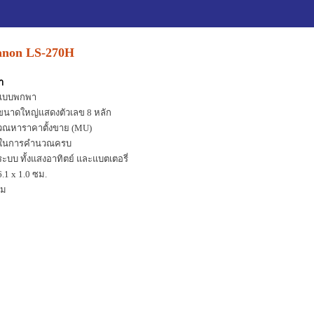
anon LS-270H
า
ลขแบบพกพา
นาดใหญ่แสดงตัวเลข 8 หลัก
นวณหาราคาตั้งขาย (MU)
ั่นในการคำนวณครบ
ระบบ ทั้งแสงอาทิตย์ และแบตเตอรี่
.1 x 1.0 ซม.
ัม