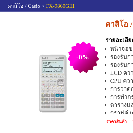
คาสิโอ / Casio >
FX-9860GIII
คาสิโอ 
รายละเอีย
หน้าจอขน
-0%
รองรับกา
รองรับกา
LCD ควา
CPU ความ
การวาดกร
การทำกรา
ตารางแ
กราฟคู่
การหาผลเ
ราคาสินค้า
กราฟไดน