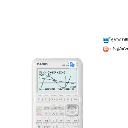
กราฟภา
กราฟรีเค
eActivity
เรขาคณิ
พล็อตทาง
ดูตระกร้าสิ
ปกติ, ฮ
กราฟการถ
กลับสู่เว็บไซ
logarithm
การคำนว
แผนภูมิ
กราฟแท่
สเปรดชี
ตัวแก้ส
ฟังก์ชัน
การตั้ง
โหมดกา
Python