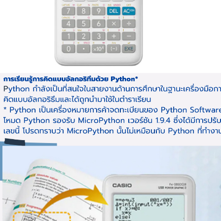
ฟังก์ชัน
การสื่อส
การทำงา
การเชื่
หน่วยควา
ไบต์: 3 ล