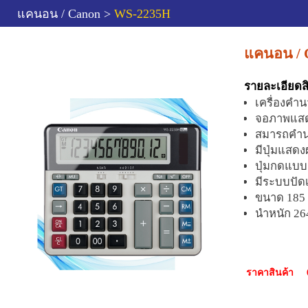
แคนอน / Canon >
WS-2235H
แคนอน / 
รายละเอียดส
เครื่องคำ
จอภาพแสด
สมารถคำนว
มีปุ่มแสด
ปุ่มกดแบบ
มีระบบปัด
ขนาด 185 
นำหนัก 26
ราคาสินค้า