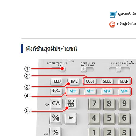
คำนวณรา
แสดงจำนว
ดูตระกร้าสิ
คำนวณอั
กลับสู่เว็บไซ
คำนวณหาค
ของสินค้า
การทำงาน
ใดๆ แม้ใ
ปุ่มผลิต
สึกหรือจ
ใช้พลังง
ใช้ผ้าห
ขนาดตัวเค
น้ำหนัก :