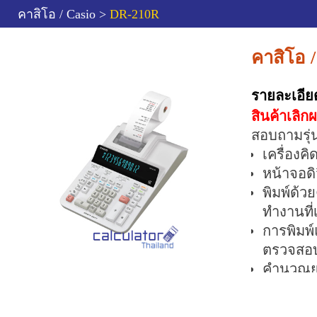
คาสิโอ / Casio >
DR-210R
คาสิโอ 
รายละเอีย
สินค้าเลิก
สอบถามรุ่น
เครื่องค
หน้าจอดิ
พิมพ์ด้ว
ทำงานที่
การพิมพ
ตรวจสอบ
คำนวณยอ
พิมพ์หล
คำนวณรา