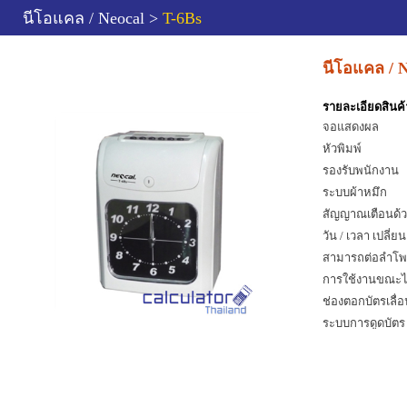
นีโอแคล / Neocal >
T-6Bs
นีโอแคล / N
รายละเอียดสินค้
จอแสดงผล
หัวพิมพ์
รองรับพนักงาน
ระบบผ้าหมึก
สัญญาณเตือนด้ว
วัน / เวลา เปลี่
สามารถต่อลำโพ
การใช้งานขณะไ
ช่องตอกบัตรเลื่อ
ระบบการดูดบัตร
ใช้ผ้าหมึก
ขนาดเครื่อง ก x 
น้ำหนัก