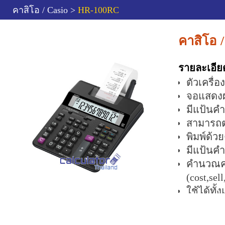
คาสิโอ / Casio >
HR-100RC
คาสิโอ 
รายละเอีย
ตัวเครื่
จอแสดงผ
มีแป้นค
สามารถต
พิมพ์ด้ว
มีแป้นค
คำนวณค่า
(cost,sel
ใช้ได้ทั
ใช้ผ้าหม
ขนาด กว้