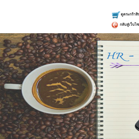
น้ำหนัก 
หมายเหตุ
ดูตระกร้าสิ
กลับสู่เว็บไซ