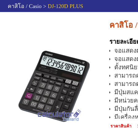
คาสิโอ / Casio >
DJ-120D PLUS
คาสิโอ 
รายละเอีย
จอแสดงผ
จอแสดงผ
ตั้งทศนิ
สามารถค
สามารถต
มีปุ่มสแค
มีหน่วย
มีปุ่มกั
มีเครื่อ
ฟังก์ชั
ราคาสินค้า
ด้วยเสี