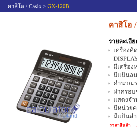
คาสิโอ / Casio >
GX-120B
คาสิโอ 
รายละเอีย
เครื่องค
DISPLAY
มีเครื่อ
มีแป้นล
คำนวณร
ฝาครอบช
แสดงจำนว
มีหน่วยค
มีแป้นส
สามารถค
ราคาสินค้า
มีแป้นส