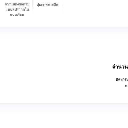
การแสดงผลตาม
ปุ่มกดพลาสติก
การคำนว
แบบที่ปรากฏใน
compound 
แบบเรียน
calculati
ใช้ถ่าน 
ปิดเครื่อ
ขนาด กว้
น้ำหนัก 
จำนวนฟ
มีฟังก์ช
แล