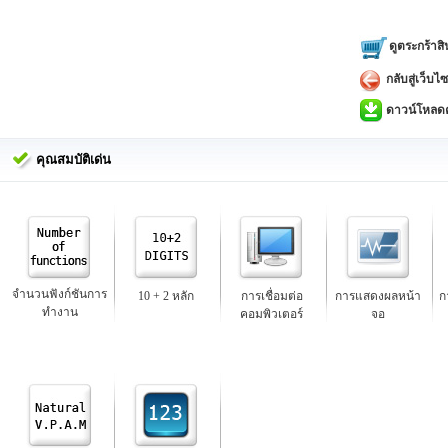
การคำนว
กราฟและแ
ดูตระกร้าสิ
symmetry,
กลับสู่เว็บไซ
การคำน
ดาวน์โหลดคู
การแก้สม
equation)
คุณสมบัติเด่น
การคำน
การคำนวณ
การคำนว
การคำนวณ
การคำนวณ
จำนวนฟังก์ชันการ
10 + 2 หลัก
การเชื่อมต่อ
การแสดงผลหน้า
ก
ระหว่าง
ทำงาน
คอมพิวเตอร์
จอ
การคำนวณ
Combinat
Regressio
การคำนวณ
ตัวเลข, ห