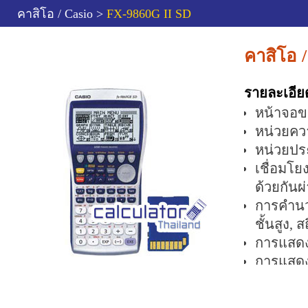
คาสิโอ / Casio >
FX-9860G II SD
คาสิโอ 
รายละเอีย
หน้าจอขน
หน่วยคว
หน่วยปร
เชื่อมโย
ด้วยกันผ
การคำนว
ชั้นสูง, 
การแสดงผ
การแสดง
Sequence,
Conics, D