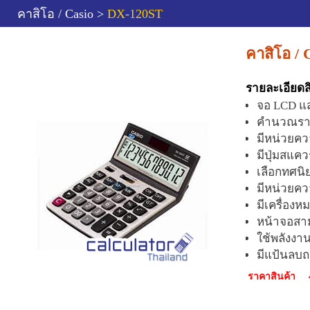
คาสิโอ / Casio >
DX-120ST
คาสิโอ /
รายละเอียดส
จอ LCD แส
คำนวณรา
มีหน่วยค
มีปุ่มสแคว
เลือกทศนิ
มีหน่วยค
มีเครื่องห
หน้าจอสาม
ใช้พลังงา
มีแป้นลบถ
กว้าง 12.5 
ราคาสินค้า
น้ำหนัก 19