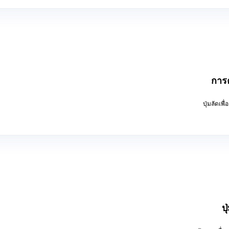
การ
ปุ่มลัดเพ
ป