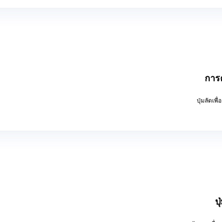
การ
ปุ่มลัดเพ
ป