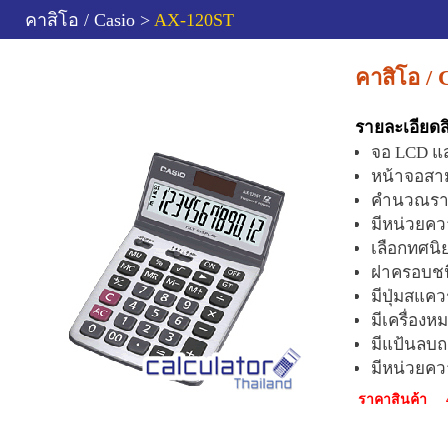
คาสิโอ / Casio >
AX-120ST
คาสิโอ /
รายละเอียดส
จอ LCD แส
หน้าจอสาม
คำนวณรา
มีหน่วยค
เลือกทศนิย
ฝาครอบชนิ
มีปุ่มสแคว
มีเครื่องห
มีแป้นลบถ
มีหน่วยค
ใช้ได้ทั้ง
ราคาสินค้า
กว้าง 10.7
น้ำหนัก 18