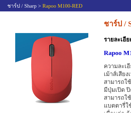
ชาร์ป / Sharp >
Rapoo M100-RED
ชาร์ป /
รายละเอีย
Rapoo M1
ความละเอี
เม้าส์เสียง
สามารถใช้ง
มีปุ่มเปิด
สามารถใช
แบตตารี่ใช
เชื่อมต่อ ด
ลดปัญหาเม
สามารถเชื่