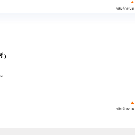
กลับด้านบน
่ )
มด
กลับด้านบน