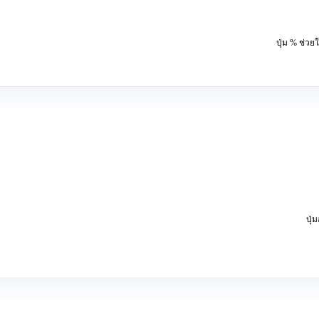
ปุ่ม % ช่ว
ปุ่