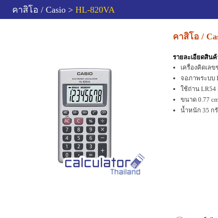
คาสิโอ / Casio >
HL-820VA
คาสิโอ / C
รายละเอียดสินค้
เครื่องคิดเ
จอภาพระบบ L
ใช้ถ่าน LR54 
ขนาด 0.77 cm.
น้ำหนัก 35 กร