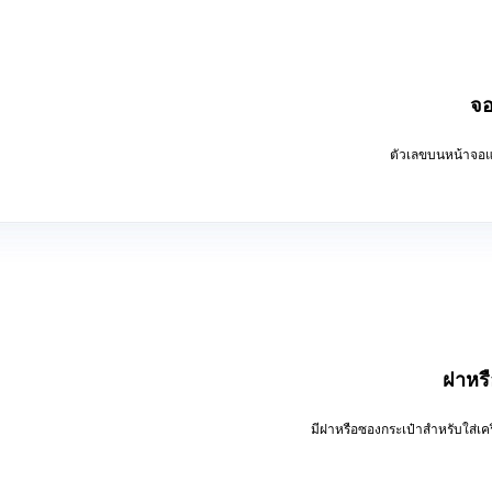
จ
ตัวเลขบนหน้าจอแส
ฝาหร
มีฝาหรือซองกระเป๋าสำหรับใส่เคร