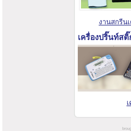
งานสกรีนเค
เครื่องปริ๊นท์สติ
เ
broug