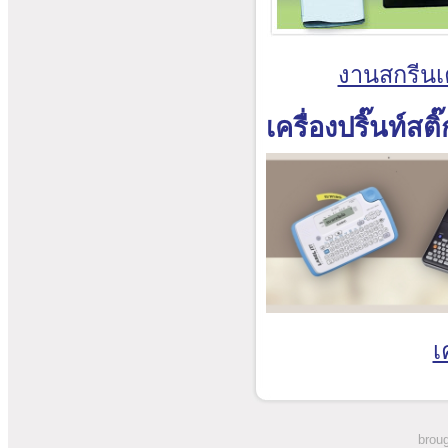
งานสกรีนเค
เครื่องปริ๊นท์สติ
เ
broug